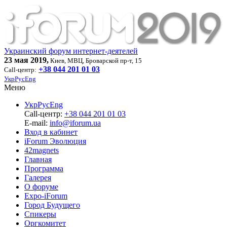
Украинский форум интернет-деятелей
23 мая 2019,
Киев, МВЦ, Броварской пр-т, 15
+38 044 201 01 03
Call-центр:
Укр
Рус
Eng
Меню
Укр
Рус
Eng
Call-центр:
+38 044 201 01 03
E-mail:
info@iforum.ua
Вход в кабинет
iForum Эволюция
42magnets
Главная
Программа
Галерея
О форуме
Expo-iForum
Город Будущего
Спикеры
Оргкомитет