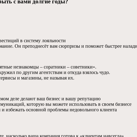
быть с вами долгие годы?
вестиций в систему лояльности
мание. Он преподнесёт вам сюрпризы и поможет быстрее налади
ятные незнакомцы – соратники – советники».
кружил по другим агентствам и откуда взялось чудо.
ервисы и магазины, не называя их.
самом деле делают ваш бизнес и вашу репутацию
муникаций, которую вы можете использовать в своем бизнесе
ы и избежать основной проблемы недовольного клиента
, насколько ваша компания готова к «клиентам навсегда».