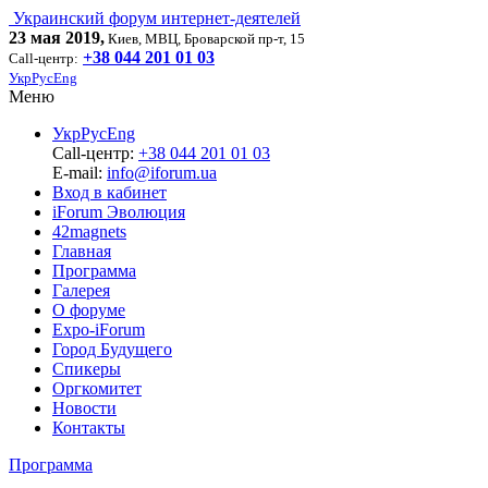
Украинский форум интернет-деятелей
23 мая 2019,
Киев, МВЦ, Броварской пр-т, 15
+38 044 201 01 03
Call-центр:
Укр
Рус
Eng
Меню
Укр
Рус
Eng
Call-центр:
+38 044 201 01 03
E-mail:
info@iforum.ua
Вход в кабинет
iForum Эволюция
42magnets
Главная
Программа
Галерея
О форуме
Expo-iForum
Город Будущего
Спикеры
Оргкомитет
Новости
Контакты
Программа