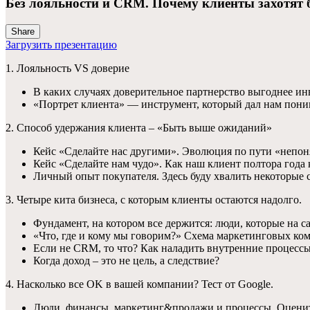
Без лояльности и CRM. Почему клиенты захотят 
Share
Загрузить презентацию
1. Лояльность VS доверие
В каких случаях доверительное партнерство выгоднее ин
«Портрет клиента» — инструмент, который дал нам пони
2. Способ удержания клиента – «Быть выше ожиданий»
Кейс «Сделайте нас другими». Эволюция по пути «непон
Кейс «Сделайте нам чудо». Как наш клиент полтора года 
Личный опыт покупателя. Здесь буду хвалить некоторые с
3. Четыре кита бизнеса, с которым клиенты остаются надолго.
Фундамент, на котором все держится: люди, которые на 
«Что, где и кому мы говорим?» Схема маркетинговых ком
Если не CRM, то что? Как наладить внутренние процесс
Когда доход – это не цель, а следствие?
4. Насколько все OK в вашей компании? Тест от Google.
Люди, финансы, маркетинг&продажи и процессы. Оцените