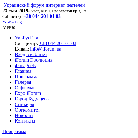
Украинский форум интернет-деятелей
23 мая 2019,
Киев, МВЦ, Броварской пр-т, 15
+38 044 201 01 03
Call-центр:
Укр
Рус
Eng
Меню
Укр
Рус
Eng
Call-центр:
+38 044 201 01 03
E-mail:
info@iforum.ua
Вход в кабинет
iForum Эволюция
42magnets
Главная
Программа
Галерея
О форуме
Expo-iForum
Город Будущего
Спикеры
Оргкомитет
Новости
Контакты
Программа