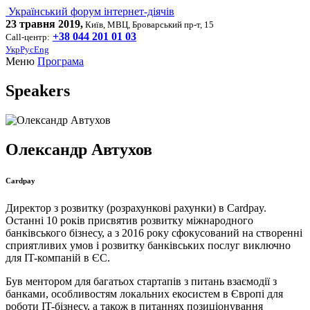
Український форум інтернет-діячів
23 травня 2019,
Київ, МВЦ, Броварський пр-т, 15
+38 044 201 01 03
Call-центр:
Укр
Рус
Eng
Меню
Програма
Speakers
Олександр Автухов
Cardpay
Директор з розвитку (розрахункові рахунки) в Cardpay.
Останні 10 років присвятив розвитку міжнародного
банківського бізнесу, а з 2016 року сфокусований на створенні
сприятливих умов і розвитку банківських послуг виключно
для IT-компаній в ЄС.
Був ментором для багатьох стартапів з питань взаємодії з
банками, особливостям локальних екосистем в Європі для
роботи IT-бізнесу, а також в питаннях позиціонування