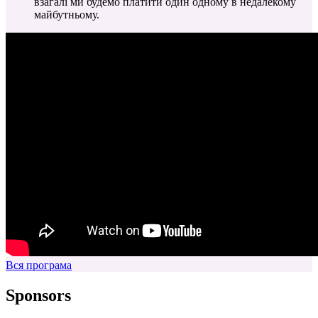
взагалі ми будемо платити один одному в недалекому
майбутньому.
Вся програма
Sponsors