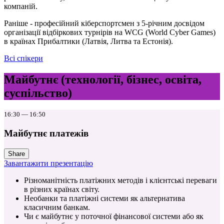
компаній.
Раніше - професійний кіберспортсмен з 5-річним досвідом
організації відбіркових турнірів на WCG (World Cyber Games)
в країнах Прибалтики (Латвія, Литва та Естонія).
Всі спікери
Майбутнє (технології, бізнес, освіта,
суспільство)
16:30 — 16:50
Майбутнє платежів
Share
Завантажити презентацію
Різноманітність платіжних методів і клієнтські переваги
в різних країнах світу.
Необанки та платіжні системи як альтернатива
класичним банкам.
Чи є майбутнє у поточної фінансової системи або як